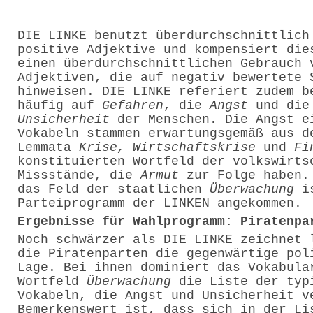
DIE LINKE benutzt überdurchschnittlich
positive Adjektive und kompensiert die
einen überdurchschnittlichen Gebrauch 
Adjektiven, die auf negativ bewertete 
hinweisen. DIE LINKE referiert zudem b
häufig auf
Gefahren
, die
Angst
und die
Unsicherheit
der Menschen. Die Angst e
Vokabeln stammen erwartungsgemäß aus d
Lemmata
Krise, Wirtschaftskrise
und
Fi
konstituierten Wortfeld der volkswirts
Missstände, die
Armut
zur Folge haben.
das Feld der staatlichen
Überwachung
is
Parteiprogramm der LINKEN angekommen.
Ergebnisse für Wahlprogramm: Piratenpa
Noch schwärzer als DIE LINKE zeichnet 
die Piratenparten die gegenwärtige pol
Lage. Bei ihnen dominiert das Vokabula
Wortfeld
Überwachung
die Liste der typ
Vokabeln, die Angst und Unsicherheit v
Bemerkenswert ist, dass sich in der Li