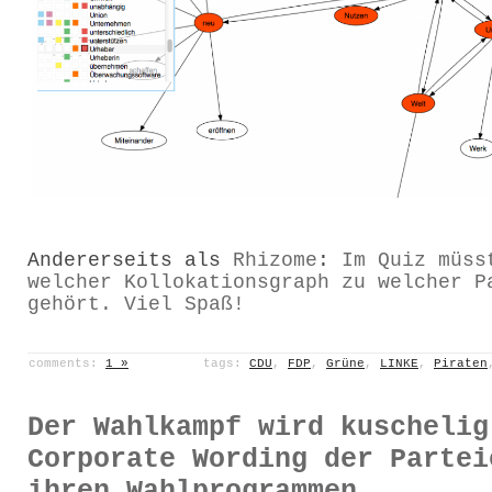
Andererseits als
Rhizome
:
Im Quiz müss
welcher Kollokationsgraph zu welcher P
gehört. Viel Spaß!
comments:
1 »
tags:
CDU
,
FDP
,
Grüne
,
LINKE
,
Piraten
Der Wahlkampf wird kuschelig
Corporate Wording der Partei
ihren Wahlprogrammen