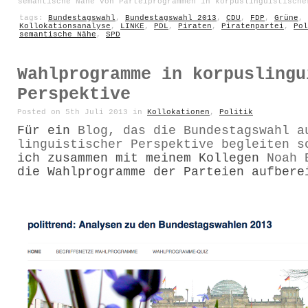
semantische Nähe von Parteiprogrammen in korpuslinguistische
tags:
Bundestagswahl
,
Bundestagswahl 2013
,
CDU
,
FDP
,
Grüne
,
Kollokationsanalyse
,
LINKE
,
PDL
,
Piraten
,
Piratenpartei
,
Pol
semantische Nähe
,
SPD
Wahlprogramme in korpuslingu
Perspektive
Posted on 5th Juli 2013 in
Kollokationen
,
Politik
Für ein
Blog, das die Bundestagswahl a
linguistischer Perspektive begleiten s
ich zusammen mit meinem Kollegen
Noah 
die Wahlprogramme der Parteien aufbere