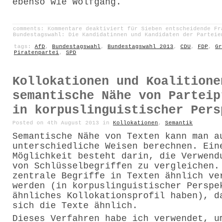
ebenso wie Wolfgang.
comments:
Kommentare deaktiviert
für Sieben entscheidende Fr
Bundestagswahl: Die Kandidatinnen und Kandidaten der Parteie
tags:
AfD
,
Bundestagswahl
,
Bundestagswahl 2013
,
CDU
,
FDP
,
Gr
Piratenpartei
,
SPD
Kollokationen und Koalitione
semantische Nähe von Parteip
in korpuslinguistischer Pers
Posted on 4th August 2013 in
Kollokationen
,
Semantik
Semantische Nähe von Texten kann man a
unterschiedliche Weisen berechnen. Ein
Möglichkeit besteht darin, die Verwend
von Schlüsselbegriffen zu vergleichen.
zentrale Begriffe in Texten ähnlich ve
werden (in korpuslinguistischer Perspe
ähnliches Kollokationsprofil haben), d
sich die Texte ähnlich.
Dieses Verfahren habe ich verwendet, u