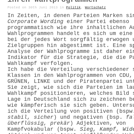
Posted on 30th Juni 2013 in
Politik
,
Wortschatz
In Zeiten, in denen Parteien Marken si
Corporate Wording
einer Partei ebenso
programmatisch wie ihre inhaltlichen A
Wahlprogrammen handelt es sich um eine
bei der jedes Wort sorgfältig erwogen 
Zielgruppen hin abgestimmt ist. Eine s
Analyse der Wahlprogramme ist daher ei
Indikator für die Strategie, die die P
Wahlkampf verfolgen.
Ich habe die Verteilung verschiedener 
Klassen in den Wahlprogrammen von CDU,
GRÜNEN, LINKE und der Piratenpartei un
Sie zeigt, wie sich die Parteien im la
Wahlkampf positionieren, welches Bild 
Lage in Deutschland sich zu zeichnen b
wie kämpferisch sie sich geben. Unters
ich die Verteilung von positiven (bsp
stabil, sicher
) und negativen (bsp.
fa
überflüssig, prekär
) Adjektiven, von
Kampfvokabular (bspw.
Sieg, Kampf, Wid