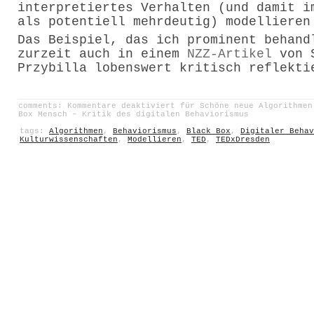
interpretiertes Verhalten (und damit i
als potentiell mehrdeutig) modellieren
Das Beispiel, das ich prominent behand
zurzeit auch in einem
NZZ-Artikel
von 
Przybilla lobenswert kritisch reflekti
comments:
Kommentare deaktiviert
für Schöne neue Algorithmen
Box Mensch – Kritik des digitalen Behaviorismus
tags:
Algorithmen
,
Behaviorismus
,
Black Box
,
Digitaler Behav
Kulturwissenschaften
,
Modellieren
,
TED
,
TEDxDresden