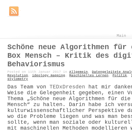
Main
Schöne neue Algorithmen für 
Box Mensch – Kritik des digi
Behaviorismus
Posted on 11th Januar 2017 in
Allgemein
,
Datengeleitete Anal
Revolution
,
ideology mapping
,
Maschinelles Lernen
,
Politik
,
stylometry
Das Team von
TEDxDresden
hat mir danke
Weise die Gelegenheit gegeben, einen V
Thema „Schöne neue Algorithmen für die
Mensch“ zu halten. Darin habe ich vers
kulturwissenschaftlicher Perspektive d
wo die Probleme liegen und was man bes
sollte, wenn man soziale oder kulturel
mit maschinellen Methoden modellieren 