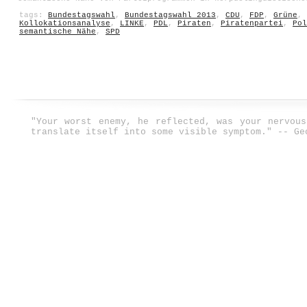
tags:
Bundestagswahl
,
Bundestagswahl 2013
,
CDU
,
FDP
,
Grüne
,
Kollokationsanalyse
,
LINKE
,
PDL
,
Piraten
,
Piratenpartei
,
Pol
semantische Nähe
,
SPD
"Your worst enemy, he reflected, was your nervou
translate itself into some visible symptom." -- Ge